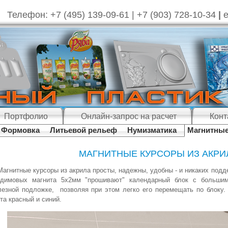
Телефон: +7 (495) 139-09-61 | +7 (903) 728-10-34
|
e
Портфолио
Онлайн-запрос на расчет
Конт
Формовка
Литьевой рельеф
Нумизматика
Магнитные
МАГНИТНЫЕ КУРСОРЫ ИЗ АКРИ
Магнитные курсоры из акрила просты, надежны, удобны - и никаких под
одимовых магнита 5х2мм "прошивают" календарный блок с большим
езной подложке, позволяя при этом легко его перемещать по блоку.
та красный и синий.