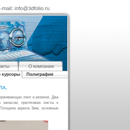
-mail:
info@3dfolio.ru
акты
О компании
 курсоры
Полиграфия
ЛА.
держивающих лент и резинок. Два
 запасом, притягивая листы к
 Толщина акрила 3мм, основные