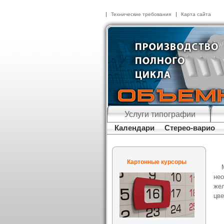
Технические требования
Карта сайта
Услуги типографии
Календари
Стерео-варио
Картонные курсоры
не
жел
цве