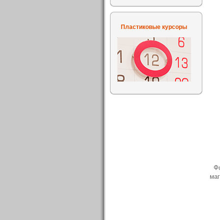
Пластиковые курсоры
Фо
маг