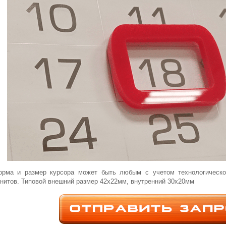
рма и размер курсора может быть любым с учетом технологическог
нитов. Типовой внешний размер 42х22мм, внутренний 30х20мм